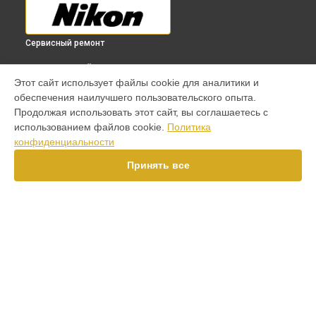
Сервисный ремонт
ВЫБЕРИ СВОЙ ГОРОД
Этот сайт использует файлы cookie для аналитики и
Ремонт диафрагмы объектива 18-135mm f/3.5-5.6 ED-IF AF-S
обеспечения наилучшего пользовательского опыта.
DX Zoom-Nikkor Nikon в
Краснодаре
Продолжая использовать этот сайт, вы соглашаетесь с
Ремонт диафрагмы объектива 18-135mm f/3.5-5.6 ED-IF AF-S
использованием файлов cookie.
Политика
DX Zoom-Nikkor Nikon в
Ростове-на-Дону
конфиденциальности
Ремонт диафрагмы объектива 18-135mm f/3.5-5.6 ED-IF AF-S
DX Zoom-Nikkor Nikon в
Нижнем Новгороде
Принять все
Ремонт диафрагмы объектива 18-135mm f/3.5-5.6 ED-IF AF-S
DX Zoom-Nikkor Nikon в
Новосибирске
Ремонт диафрагмы объектива 18-135mm f/3.5-5.6 ED-IF AF-S
DX Zoom-Nikkor Nikon в
Челябинске
Ремонт диафрагмы объектива 18-135mm f/3.5-5.6 ED-IF AF-S
УСТРОЙСТВА
DX Zoom-Nikkor Nikon в
Екатеринбурге
Ремонт диафрагмы объектива 18-135mm f/3.5-5.6 ED-IF AF-S
Объектив
DX Zoom-Nikkor Nikon в
Казани
Фотоаппарат
Ремонт диафрагмы объектива 18-135mm f/3.5-5.6 ED-IF AF-S
Фотовспышка
DX Zoom-Nikkor Nikon в
Уфе
Экшен-камера