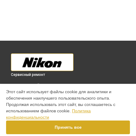
Сервисный ремонт
ВЫБЕРИ СВОЙ ГОРОД
Этот сайт использует файлы cookie для аналитики и
Ремонт крышки батарейного отсека фотовспышки
обеспечения наилучшего пользовательского опыта.
Speedlight SB-700 Nikon в
Краснодаре
Продолжая использовать этот сайт, вы соглашаетесь с
Ремонт крышки батарейного отсека фотовспышки
использованием файлов cookie.
Политика
Speedlight SB-700 Nikon в
Ростове-на-Дону
конфиденциальности
Ремонт крышки батарейного отсека фотовспышки
Speedlight SB-700 Nikon в
Нижнем Новгороде
Принять все
Ремонт крышки батарейного отсека фотовспышки