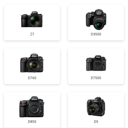
Z7
D3500
D760
D7500
D850
D5