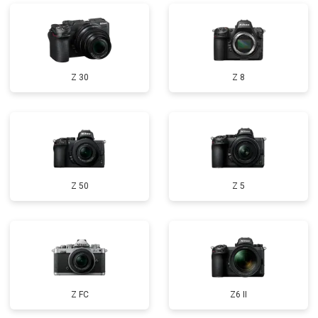
Z 30
Z 8
Z 50
Z 5
Z FC
Z6 II