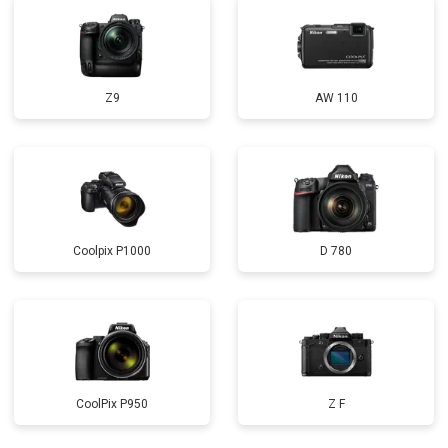
Z9
AW 110
Coolpix P1000
D 780
CoolPix P950
Z F