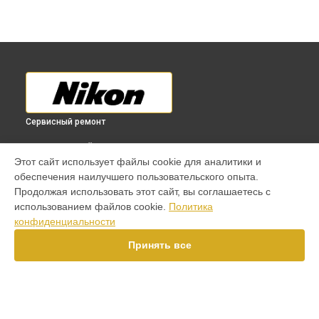
Сервисный ремонт
ВЫБЕРИ СВОЙ ГОРОД
Этот сайт использует файлы cookie для аналитики и
Замена диска управления фотоаппарата Coolpix P100
обеспечения наилучшего пользовательского опыта.
Nikon в
Краснодаре
Продолжая использовать этот сайт, вы соглашаетесь с
Замена диска управления фотоаппарата Coolpix P100
использованием файлов cookie.
Политика
Nikon в
Ростове-на-Дону
конфиденциальности
Замена диска управления фотоаппарата Coolpix P100
Nikon в
Нижнем Новгороде
Принять все
Замена диска управления фотоаппарата Coolpix P100
Nikon в
Новосибирске
Замена диска управления фотоаппарата Coolpix P100
Nikon в
Челябинске
Замена диска управления фотоаппарата Coolpix P100