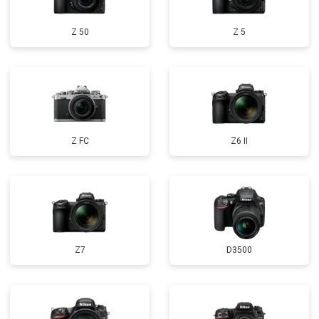
Z 50
Z 5
Z FC
Z6 II
Z7
D3500