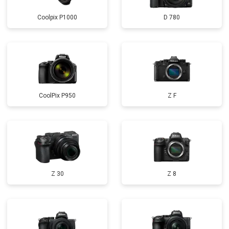
Coolpix P1000
D 780
CoolPix P950
Z F
Z 30
Z 8