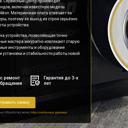
а. Сервисный центр производит
ендов, включая известную модель
Nikon. Материнская плата отвечает за
ы, поэтому её выход из строя серьёзно
оты устройства.
ка устройства, позволяющая точно
ные мастера аккуратно извлекают старую
имые инструменты и оборудование.
и установки и стабильности работы новой
с ремонт
Гарантия до 3-х
обращения
лет
править заявку
 на обработку моих
персональных данных.