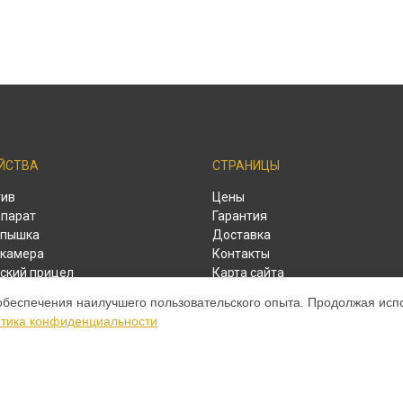
ЙСТВА
СТРАНИЦЫ
тив
Цены
парат
Гарантия
спышка
Доставка
камера
Контакты
ский прицел
Карта сайта
ый дальномер
обеспечения наилучшего пользовательского опыта. Продолжая испол
тика конфиденциальности