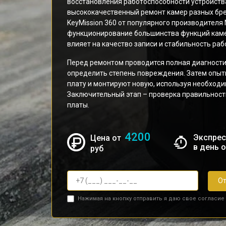
восстановления работоспособности устройств
высококачественный ремонт камер разных бр
KeyMission 360 от популярного производителя 
функционирование большинства функций камер
влияет на качество записи и стабильность раб
Перед ремонтом проводится полная диагности
определить степень повреждения. Затем опыт
плату и монтируют новую, используя необход
Заключительный этап – проверка правильност
платы.
4200
Экспрес
Цена от
в день 
руб
От
Нажимая на кнопку отправить я даю свое согласие