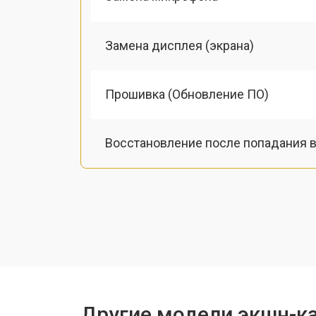
Замена дисплея (экрана)
Прошивка (Обновление ПО)
Восстановление после попадания в
Ремонт/замена картоприемника(кар
Чистка оптики(линзоблока)
Другие модели экшн-к