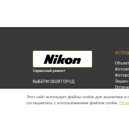
УСТРО
Объек
Фотоап
Сервисный ремонт
Фотов
Экшен-
ВЫБЕРИ СВОЙ ГОРОД
Оптиче
Замена материнской платы экшн-
Лазерн
камеры KeyMission 360 Nikon в
Этот сайт использует файлы cookie для аналитики и 
Краснодаре
соглашаетесь с использованием файлов cookie.
Поли
Замена материнской платы экшн-
камеры KeyMission 360 Nikon в
Ростове-
на-Дону
Замена материнской платы экшн-
камеры KeyMission 360 Nikon в
Нижнем