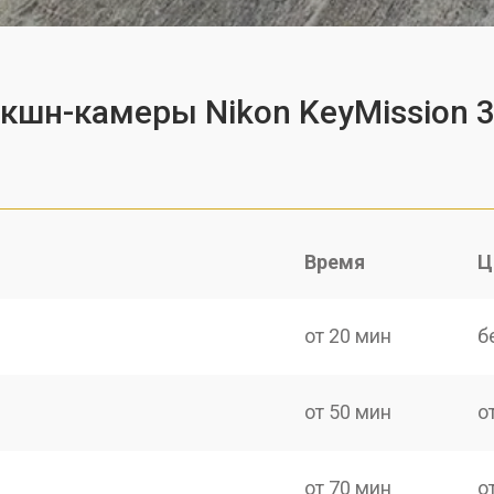
экшн-камеры Nikon KeyMission 
Время
Ц
от 20 мин
б
от 50 мин
о
от 70 мин
о