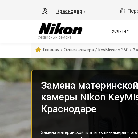
Пере
Краснодар
▼
УСЛУГИ
Сервисный ремонт
Главная
/
Экшен-камера
/
KeyMission 360
/
За
Замена материнской
камеры Nikon KeyMis
Краснодаре
Замена материнской платы экшн-камеры – это