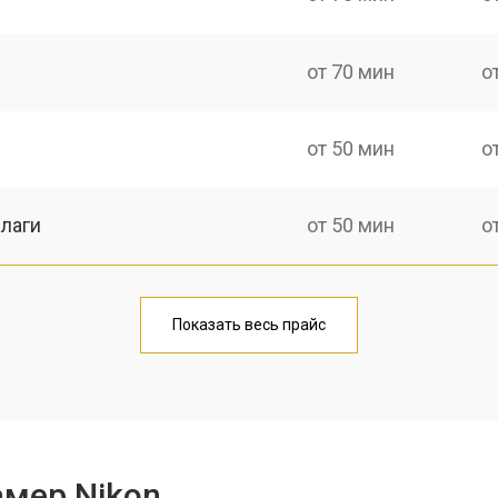
от 70 мин
о
от 50 мин
о
лаги
от 50 мин
о
тридера) sd
от 80 мин
о
Показать весь прайс
от 50 мин
о
амер Nikon